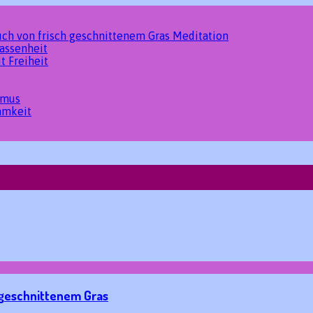
uch von frisch geschnittenem Gras
Meditation
assenheit
it
Freiheit
smus
amkeit
 geschnittenem Gras