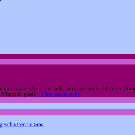
ickes, das offene und nicht wertende beobachten. Dies kann
Alltagstätigkeit.
[...] hier weiterlesen
 geschnittenem Gras